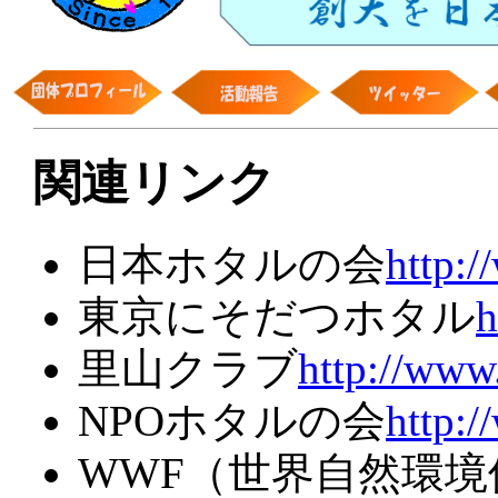
関連リンク
日本ホタルの会
http:
東京にそだつホタル
h
里山クラブ
http://www
NPOホタルの会
http:
WWF（世界自然環